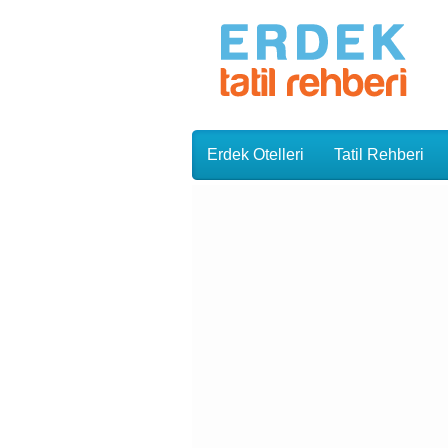
Erdek Otelleri
Tatil Rehberi
»
»
Erdek Narlı Pansiyon
Reklam İ