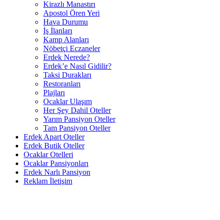
Kirazlı Manastırı
Apostol Ören Yeri
Hava Durumu
İş İlanları
Kamp Alanları
Nöbetçi Eczaneler
Erdek Nerede?
Erdek’e Nasıl Gidilir?
Taksi Durakları
Restoranları
Plajları
Ocaklar Ulaşım
Her Şey Dahil Oteller
Yarım Pansiyon Oteller
Tam Pansiyon Oteller
Erdek Apart Oteller
Erdek Butik Oteller
Ocaklar Otelleri
Ocaklar Pansiyonları
Erdek Narlı Pansiyon
Reklam İletişim