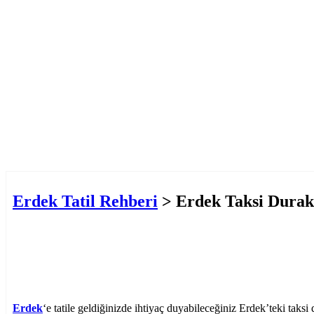
Erdek Tatil Rehberi
> Erdek Taksi Durak
Erdek
‘e tatile geldiğinizde ihtiyaç duyabileceğiniz Erdek’teki taksi d