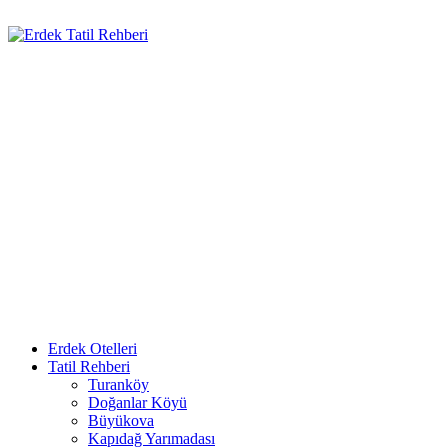
Erdek Otelleri
Tatil Rehberi
Turanköy
Doğanlar Köyü
Büyükova
Kapıdağ Yarımadası