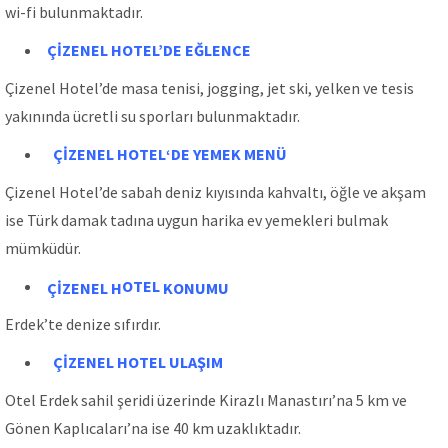
wi-fi bulunmaktadır.
ÇİZENEL H
OTEL’DE EĞLENCE
Çizenel Hotel’de masa tenisi, jogging, jet ski, yelken ve tesis
yakınında ücretli su sporları bulunmaktadır.
ÇİZENEL H
OTEL
‘DE
YEMEK MENÜ
Çizenel Hotel’de sabah deniz kıyısında kahvaltı, öğle ve akşam
ise Türk damak tadına uygun harika ev yemekleri bulmak
mümküdür.
OTEL
ÇİZENEL H
KONUMU
Erdek’te denize sıfırdır.
ÇİZENEL H
OTEL ULAŞIM
Otel Erdek sahil şeridi üzerinde Kirazlı Manastırı’na 5 km ve
Gönen Kaplıcaları’na ise 40 km uzaklıktadır.