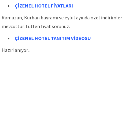
ÇİZENEL H
OTEL FİYATLARI
Ramazan, Kurban bayramı ve eylül ayında özel indirimler
mevcuttur. Lütfen fiyat sorunuz.
ÇİZENEL H
OTEL TANITIM VİDEOSU
Hazırlanıyor..