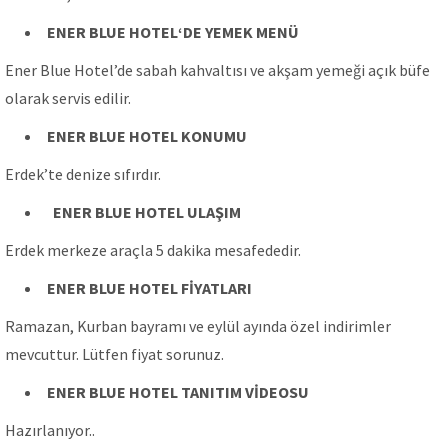
ENER BLUE HOTEL
‘DE
YEMEK MENÜ
Ener Blue Hotel’de sabah kahvaltısı ve akşam yemeği açık büfe
olarak servis edilir.
ENER BLUE HOTEL
KONUMU
Erdek’te denize sıfırdır.
ENER BLUE HOTEL
ULAŞIM
Erdek merkeze araçla 5 dakika mesafededir.
ENER BLUE HOTEL
FİYATLARI
Ramazan, Kurban bayramı ve eylül ayında özel indirimler
mevcuttur. Lütfen fiyat sorunuz.
ENER BLUE HOTEL
TANITIM VİDEOSU
Hazırlanıyor..