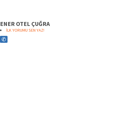
ENER OTEL ÇUĞRA
İLK YORUMU SEN YAZ!
✆