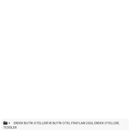
ERDEK BUTIK OTELLERI VE BUTIK OTEL FIYATLARI 2026
,
ERDEK OTELLERI
,
TESISLER