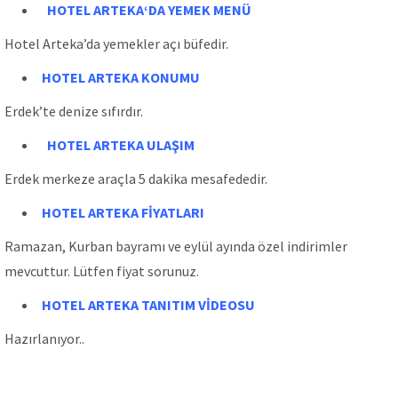
HOTEL ARTEKA
‘DA
YEMEK MENÜ
Hotel Arteka’da yemekler açı büfedir.
HOTEL ARTEKA
KONUMU
Erdek’te denize sıfırdır.
HOTEL ARTEKA
ULAŞIM
Erdek merkeze araçla 5 dakika mesafededir.
HOTEL ARTEKA
FİYATLARI
Ramazan, Kurban bayramı ve eylül ayında özel indirimler
mevcuttur. Lütfen fiyat sorunuz.
HOTEL ARTEKA
TANITIM VİDEOSU
Hazırlanıyor..