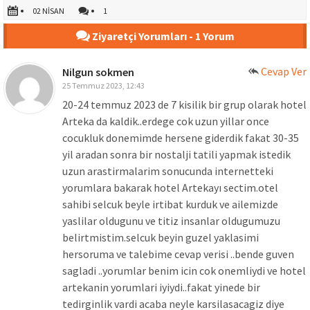
02 NISAN
1
Ziyaretçi Yorumları - 1 Yorum
Cevap Ver
Nilgun sokmen
25 Temmuz 2023, 12:43
20-24 temmuz 2023 de 7 kisilik bir grup olarak hotel
Arteka da kaldik..erdege cok uzun yillar once
cocukluk donemimde hersene giderdik fakat 30-35
yil aradan sonra bir nostalji tatili yapmak istedik
uzun arastirmalarim sonucunda internetteki
yorumlara bakarak hotel Artekayı sectim.otel
sahibi selcuk beyle irtibat kurduk ve ailemizde
yaslilar oldugunu ve titiz insanlar oldugumuzu
belirtmistim.selcuk beyin guzel yaklasimi
hersoruma ve talebime cevap verisi ..bende guven
sagladi ..yorumlar benim icin cok onemliydi ve hotel
artekanin yorumlari iyiydi..fakat yinede bir
tedirginlik vardi acaba neyle karsilasacagiz diye