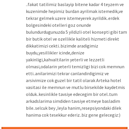
..fakat tatilimiz baslayip bitene kadar 4 teyzem ve
kuzenimde hepimiz burdan ayrilmak istemedik,ve
tekrar gelmek uzere istemeyerek ayrildik..erdek
bolgesindeki otelleri goz onunde
bulundurdugunuzda 5 yildizli otel konsepti gibi tam
bir butik otel ve ozellikle kaliteli hizmeti direkt
dikkatimizi cekti..bizimde aradigimiz
buydu,yesillikler icinde,denize
yakinligi,kahvaltilarin yeterli ve lezzetli
olmasi,odalarin yeterli temizligi bizi cok memnun
etti..anilarimizi tekrar canlandirdigimiz ve
arsivimize cok guzel bir tatil olarak Arteka hotel
vasitasi ile memnun ve mutlu birsekilde kaydetmis
olduk..kesinlikle tavsiye edecegim bir otel..tum
arkadslarima simdiden tavsiye etmeye basladim
bile..selcuk bey ,leyla hanim,resepsiyondaki dilek
hanima cok tesekkur ederiz..biz gene gelecegiz:)