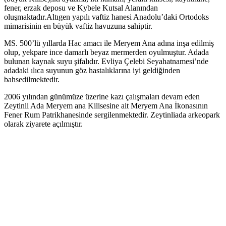
fener, erzak deposu ve Kybele Kutsal Alanından
oluşmaktadır.Altıgen yapılı vaftiz hanesi Anadolu’daki Ortodoks
mimarisinin en büyük vaftiz havuzuna sahiptir.
MS. 500’lü yıllarda Hac amacı ile Meryem Ana adına inşa edilmiş
olup, yekpare ince damarlı beyaz mermerden oyulmuştur. Adada
bulunan kaynak suyu şifalıdır. Evliya Çelebi Seyahatnamesi’nde
adadaki ılıca suyunun göz hastalıklarına iyi geldiğinden
bahsedilmektedir.
2006 yılından günümüze üzerine kazı çalışmaları devam eden
Zeytinli Ada Meryem ana Kilisesine ait Meryem Ana İkonasının
Fener Rum Patrikhanesinde sergilenmektedir. Zeytinliada arkeopark
olarak ziyarete açılmıştır.