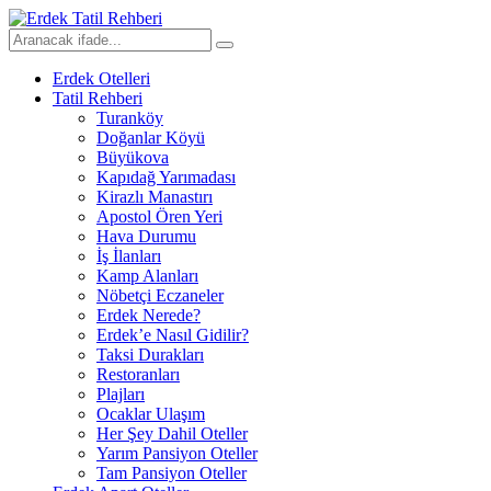
Erdek Otelleri
Tatil Rehberi
Turanköy
Doğanlar Köyü
Büyükova
Kapıdağ Yarımadası
Kirazlı Manastırı
Apostol Ören Yeri
Hava Durumu
İş İlanları
Kamp Alanları
Nöbetçi Eczaneler
Erdek Nerede?
Erdek’e Nasıl Gidilir?
Taksi Durakları
Restoranları
Plajları
Ocaklar Ulaşım
Her Şey Dahil Oteller
Yarım Pansiyon Oteller
Tam Pansiyon Oteller