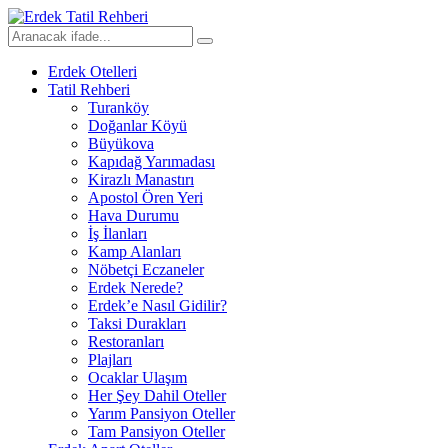
Erdek Otelleri
Tatil Rehberi
Turanköy
Doğanlar Köyü
Büyükova
Kapıdağ Yarımadası
Kirazlı Manastırı
Apostol Ören Yeri
Hava Durumu
İş İlanları
Kamp Alanları
Nöbetçi Eczaneler
Erdek Nerede?
Erdek’e Nasıl Gidilir?
Taksi Durakları
Restoranları
Plajları
Ocaklar Ulaşım
Her Şey Dahil Oteller
Yarım Pansiyon Oteller
Tam Pansiyon Oteller