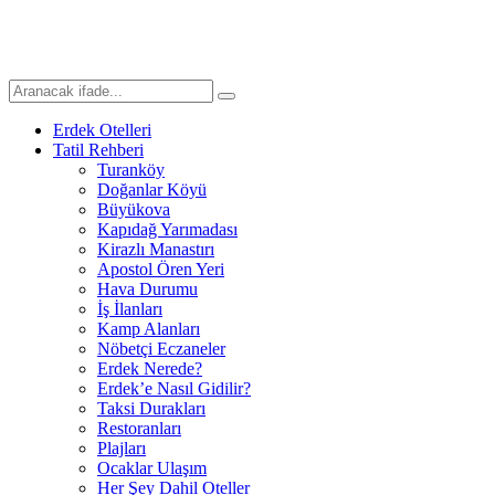
Erdek Otelleri
Tatil Rehberi
Turanköy
Doğanlar Köyü
Büyükova
Kapıdağ Yarımadası
Kirazlı Manastırı
Apostol Ören Yeri
Hava Durumu
İş İlanları
Kamp Alanları
Nöbetçi Eczaneler
Erdek Nerede?
Erdek’e Nasıl Gidilir?
Taksi Durakları
Restoranları
Plajları
Ocaklar Ulaşım
Her Şey Dahil Oteller